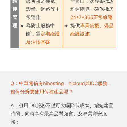
維
護複雜之機電、
一窗口，及專案機房
運
設備、網路等正
維運團隊，確保機房
管
常運作
24*7*365正常維運
理
為防止服務中
提供
專業備援、備品
斷，需
定期維護
維護設施
及汰換基礎
Q：中華電信有hihosting、hicloud與IDC服務，
如何分辨要使用何種產品呢？
A：租用IDC服務不僅可大幅降低成本、縮短建置
時間，同時享有最高品質頻寬、及專業資安服
務：