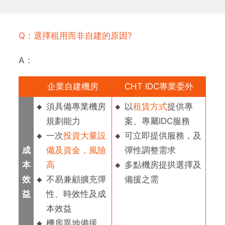
Q：選擇租用而非自建的原因?
A：
企業自建機房
CHT IDC專業委外
須具備專業機房
以
租賃方式
提供專
規劃能力
案、專屬IDC服務
一次
投資大量設
可立即提供服務，及
成
備及資金，風險
彈性調整需求
本
高
多點機房提拱選擇及
效
不易兼顧擴充彈
備援之需
益
性、時效性及成
本效益
機房異地備援、