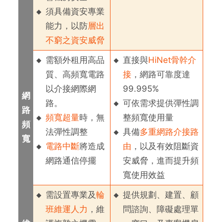
須具備資安專業
能力，以防
層出
不窮之資安威脅
需額外租用高品
直接與
HiNet骨幹介
質、高頻寬電路
接
，網路可靠度達
以介接網際網
99.995%
網
路。
可依需求提供彈性調
路
頻寬超量
時，無
整頻寬使用量
頻
法彈性調整
具備
多重網路介接路
寬
電路中斷
將造成
由
，以及有效阻斷資
網路通信停擺
安威脅，進而提升頻
寬使用效益
需設置專業及
輪
提供規劃、建置、顧
班維運人力
，維
問諮詢、障礙處理單