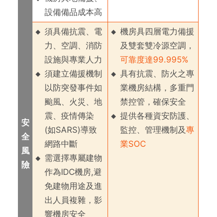
設備備品成本高
須具備抗震、電
機房具四層電力備援
力、空調、消防
及雙套雙冷源空調，
設施與專業人力
可靠度達99.995%
須建立備援機制
具有抗震、防火之專
以防突發事件如
業機房結構，多重門
颱風、火災、地
禁控管，確保安全
震、疫情傳染
提供各種資安防護、
安
(如SARS)導致
監控、管理機制及
專
全
網路中斷
業SOC
風
需選擇專屬建物
險
作為IDC機房,避
免建物用途及進
出人員複雜，影
響機房安全